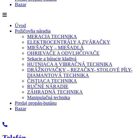
Bazar
Úvod
Požičovňa náradia
MERACIA TECHNIKA
ELEKTROCENTRÁLY A ZVÁRAČKY
MIEŠAČKY – MIEŠADLÁ
OHRIEVAČE A ODVLHČOVAČE
Sekacie a búracie kladivá
HUTNIACA A VIBRAČNÁ TECHNIKA
DRÁŽKOVAČKY – REZAČKY- STOLOVÉ PÍLY-
DIAMANTOVÁ TECHNIKA
ČISTIACA TECHNIKA
RUČNÉ NÁRADIE
ZÁHRADNÁ TECHNIKA
Manipulačná technika
Predaj propán-butánu
Bazar
Telefón