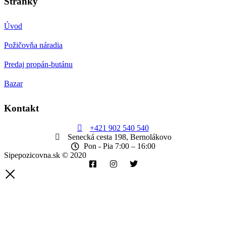
Stránky
Úvod
Požičovňa náradia
Predaj propán-butánu
Bazar
Kontakt
+421 902 540 540
Senecká cesta 198, Bernolákovo
Pon - Pia 7:00 – 16:00
Sipepozicovna.sk © 2020