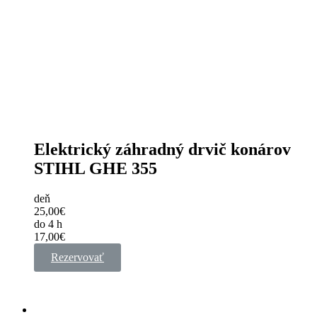
Elektrický záhradný drvič konárov
STIHL GHE 355
deň
25,00€
do 4 h
17,00€
Rezervovať