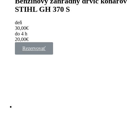
Benzínový záhradný drvič konárov
STIHL GH 370 S
deň
30,00€
do 4 h
20,00€
Rezervovať