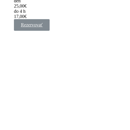
deň
25,00€
do 4 h
17,00€
Rezervovať