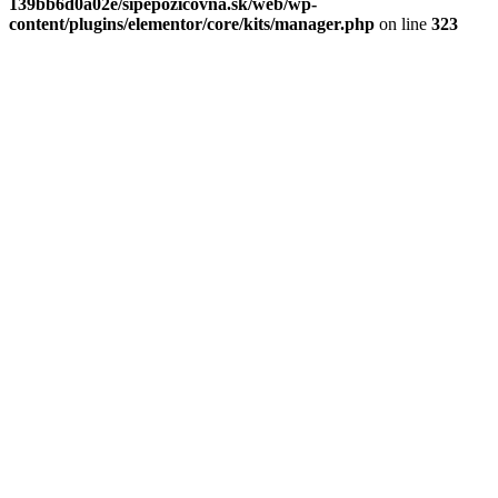
139bb6d0a02e/sipepozicovna.sk/web/wp-
content/plugins/elementor/core/kits/manager.php
on line
323