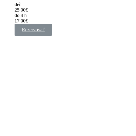
deň
25,00€
do 4 h
17,00€
Rezervovať