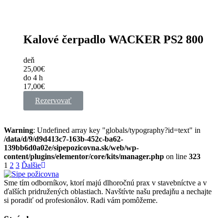
Kalové čerpadlo WACKER PS2 800
deň
25,00€
do 4 h
17,00€
Rezervovať
Warning
: Undefined array key "globals/typography?id=text" in
/data/d/9/d9d413c7-163b-452c-ba62-
139bb6d0a02e/sipepozicovna.sk/web/wp-
content/plugins/elementor/core/kits/manager.php
on line
323
1
2
3
Ďalšie
Sme tím odborníkov, ktorí majú dlhoročnú prax v stavebníctve a v
ďalších pridružených oblastiach. Navštívte našu predajňu a nechajte
si poradiť od profesionálov. Radi vám pomôžeme.