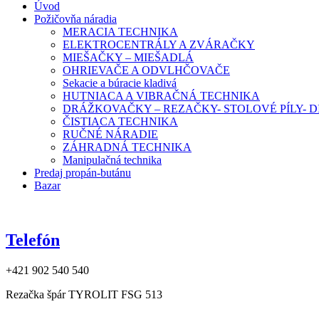
Úvod
Požičovňa náradia
MERACIA TECHNIKA
ELEKTROCENTRÁLY A ZVÁRAČKY
MIEŠAČKY – MIEŠADLÁ
OHRIEVAČE A ODVLHČOVAČE
Sekacie a búracie kladivá
HUTNIACA A VIBRAČNÁ TECHNIKA
DRÁŽKOVAČKY – REZAČKY- STOLOVÉ PÍLY-
ČISTIACA TECHNIKA
RUČNÉ NÁRADIE
ZÁHRADNÁ TECHNIKA
Manipulačná technika
Predaj propán-butánu
Bazar
Telefón
+421 902 540 540
Rezačka špár TYROLIT FSG 513