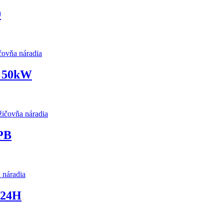
0
vňa náradia
M 50kW
čovňa náradia
PB
náradia
/24H