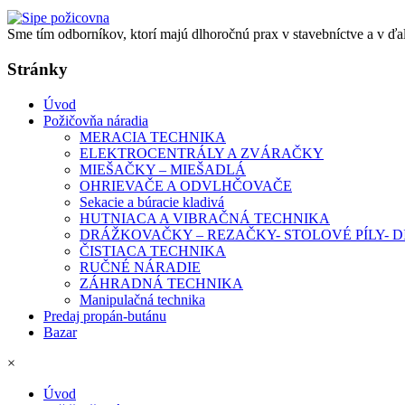
Sme tím odborníkov, ktorí majú dlhoročnú prax v stavebníctve a v ďa
Stránky
Úvod
Požičovňa náradia
MERACIA TECHNIKA
ELEKTROCENTRÁLY A ZVÁRAČKY
MIEŠAČKY – MIEŠADLÁ
OHRIEVAČE A ODVLHČOVAČE
Sekacie a búracie kladivá
HUTNIACA A VIBRAČNÁ TECHNIKA
DRÁŽKOVAČKY – REZAČKY- STOLOVÉ PÍLY-
ČISTIACA TECHNIKA
RUČNÉ NÁRADIE
ZÁHRADNÁ TECHNIKA
Manipulačná technika
Predaj propán-butánu
Bazar
×
Úvod