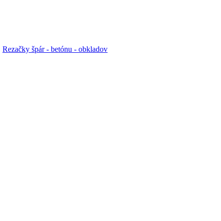
,
Rezačky špár - betónu - obkladov