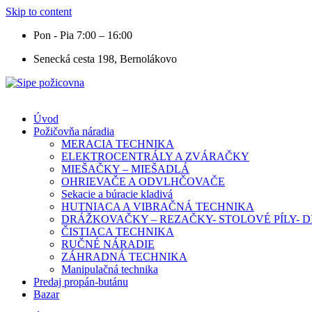
Skip to content
Pon - Pia 7:00 – 16:00
Senecká cesta 198, Bernolákovo
Úvod
Požičovňa náradia
MERACIA TECHNIKA
ELEKTROCENTRÁLY A ZVÁRAČKY
MIEŠAČKY – MIEŠADLÁ
OHRIEVAČE A ODVLHČOVAČE
Sekacie a búracie kladivá
HUTNIACA A VIBRAČNÁ TECHNIKA
DRÁŽKOVAČKY – REZAČKY- STOLOVÉ PÍLY-
ČISTIACA TECHNIKA
RUČNÉ NÁRADIE
ZÁHRADNÁ TECHNIKA
Manipulačná technika
Predaj propán-butánu
Bazar