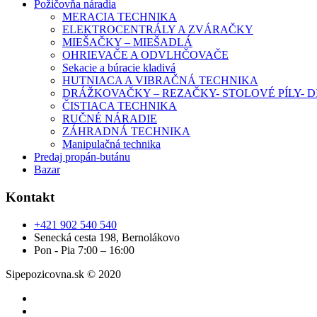
Požičovňa náradia
MERACIA TECHNIKA
ELEKTROCENTRÁLY A ZVÁRAČKY
MIEŠAČKY – MIEŠADLÁ
OHRIEVAČE A ODVLHČOVAČE
Sekacie a búracie kladivá
HUTNIACA A VIBRAČNÁ TECHNIKA
DRÁŽKOVAČKY – REZAČKY- STOLOVÉ PÍLY-
ČISTIACA TECHNIKA
RUČNÉ NÁRADIE
ZÁHRADNÁ TECHNIKA
Manipulačná technika
Predaj propán-butánu
Bazar
Kontakt
+421 902 540 540
Senecká cesta 198, Bernolákovo
Pon - Pia 7:00 – 16:00
Sipepozicovna.sk © 2020