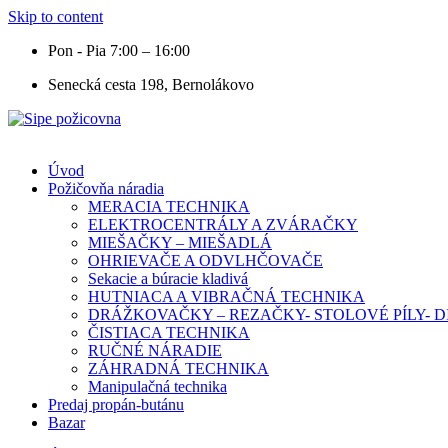
Skip to content
Pon - Pia 7:00 – 16:00
Senecká cesta 198, Bernolákovo
Úvod
Požičovňa náradia
MERACIA TECHNIKA
ELEKTROCENTRÁLY A ZVÁRAČKY
MIEŠAČKY – MIEŠADLÁ
OHRIEVAČE A ODVLHČOVAČE
Sekacie a búracie kladivá
HUTNIACA A VIBRAČNÁ TECHNIKA
DRÁŽKOVAČKY – REZAČKY- STOLOVÉ PÍLY-
ČISTIACA TECHNIKA
RUČNÉ NÁRADIE
ZÁHRADNÁ TECHNIKA
Manipulačná technika
Predaj propán-butánu
Bazar