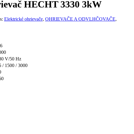
hrievač HECHT 3330 3kW
s:
Elektrické ohrievače
,
OHRIEVAČE A ODVLHČOVAČE
,
,6
000
30 V/50 Hz
5 / 1500 / 3000
0
60