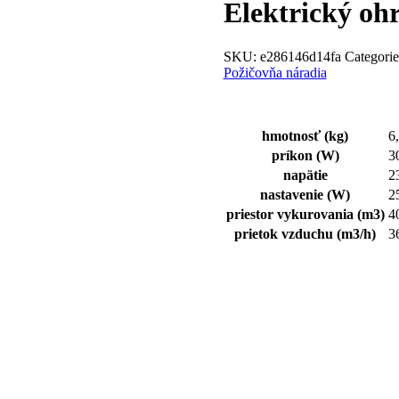
Elektrický o
SKU:
e286146d14fa
Categorie
Požičovňa náradia
hmotnosť (kg)
6
príkon (W)
3
napätie
2
nastavenie (W)
2
priestor vykurovania (m3)
4
prietok vzduchu (m3/h)
3