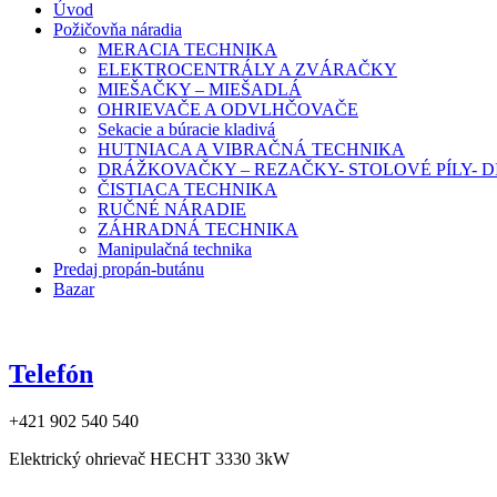
Úvod
Požičovňa náradia
MERACIA TECHNIKA
ELEKTROCENTRÁLY A ZVÁRAČKY
MIEŠAČKY – MIEŠADLÁ
OHRIEVAČE A ODVLHČOVAČE
Sekacie a búracie kladivá
HUTNIACA A VIBRAČNÁ TECHNIKA
DRÁŽKOVAČKY – REZAČKY- STOLOVÉ PÍLY-
ČISTIACA TECHNIKA
RUČNÉ NÁRADIE
ZÁHRADNÁ TECHNIKA
Manipulačná technika
Predaj propán-butánu
Bazar
Telefón
+421 902 540 540
Elektrický ohrievač HECHT 3330 3kW