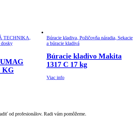
Á TECHNIKA,
Búracie kladiva, Požičovňa náradia, Sekacie
é dosky
a búracie kladivá
Búracie kladivo Makita
 LUMAG
1317 C 17 kg
0 KG
Viac info
poradiť od profesionálov. Radi vám pomôžeme.