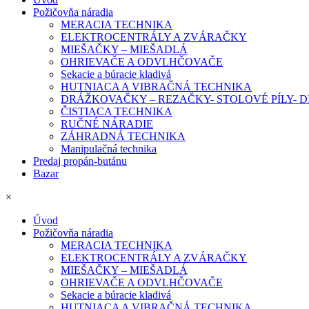
Požičovňa náradia
MERACIA TECHNIKA
ELEKTROCENTRÁLY A ZVÁRAČKY
MIEŠAČKY – MIEŠADLÁ
OHRIEVAČE A ODVLHČOVAČE
Sekacie a búracie kladivá
HUTNIACA A VIBRAČNÁ TECHNIKA
DRÁŽKOVAČKY – REZAČKY- STOLOVÉ PÍLY-
ČISTIACA TECHNIKA
RUČNÉ NÁRADIE
ZÁHRADNÁ TECHNIKA
Manipulačná technika
Predaj propán-butánu
Bazar
×
Úvod
Požičovňa náradia
MERACIA TECHNIKA
ELEKTROCENTRÁLY A ZVÁRAČKY
MIEŠAČKY – MIEŠADLÁ
OHRIEVAČE A ODVLHČOVAČE
Sekacie a búracie kladivá
HUTNIACA A VIBRAČNÁ TECHNIKA