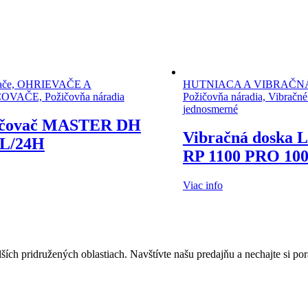
ače, OHRIEVAČE A
HUTNIACA A VIBRAČN
AČE, Požičovňa náradia
Požičovňa náradia, Vibračn
jednosmerné
hčovač MASTER DH
Vibračná doska
0L/24H
RP 1100 PRO 10
Viac info
lších pridružených oblastiach. Navštívte našu predajňu a nechajte si 