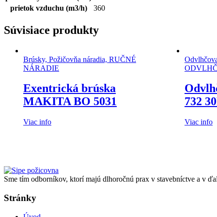
prietok vzduchu (m3/h)
360
Súvisiace produkty
Brúsky, Požičovňa náradia, RUČNÉ
Odvlhčov
NÁRADIE
ODVLHČOV
Exentrická brúska
Odvl
MAKITA BO 5031
732 3
Viac info
Viac info
Sme tím odborníkov, ktorí majú dlhoročnú prax v stavebníctve a v ďa
Stránky
Úvod