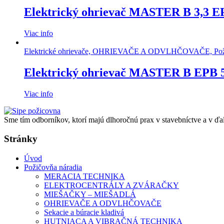
Elektrický ohrievač MASTER B 3,3 E
Viac info
Elektrické ohrievače, OHRIEVAČE A ODVLHČOVAČE, Poži
Elektrický ohrievač MASTER B EPB
Viac info
Sme tím odborníkov, ktorí majú dlhoročnú prax v stavebníctve a v ďa
Stránky
Úvod
Požičovňa náradia
MERACIA TECHNIKA
ELEKTROCENTRÁLY A ZVÁRAČKY
MIEŠAČKY – MIEŠADLÁ
OHRIEVAČE A ODVLHČOVAČE
Sekacie a búracie kladivá
HUTNIACA A VIBRAČNÁ TECHNIKA