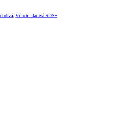
kladivá
,
Vŕtacie kladivá SDS+