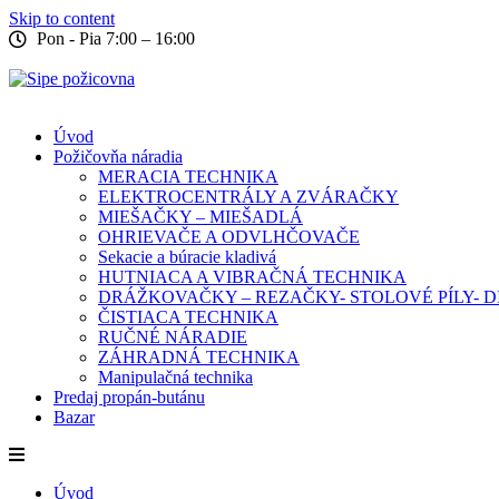
Skip to content
Pon - Pia 7:00 – 16:00
Úvod
Požičovňa náradia
MERACIA TECHNIKA
ELEKTROCENTRÁLY A ZVÁRAČKY
MIEŠAČKY – MIEŠADLÁ
OHRIEVAČE A ODVLHČOVAČE
Sekacie a búracie kladivá
HUTNIACA A VIBRAČNÁ TECHNIKA
DRÁŽKOVAČKY – REZAČKY- STOLOVÉ PÍLY-
ČISTIACA TECHNIKA
RUČNÉ NÁRADIE
ZÁHRADNÁ TECHNIKA
Manipulačná technika
Predaj propán-butánu
Bazar
Úvod