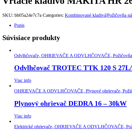
Vŕtacie kladivo MAKITA HR 2
SKU:
bb05a24e7c7a
Categories:
Kombinované kladivá|Požičovňa ná
Popis
Súvisiace produkty
Odvlhčovače, OHRIEVAČE A ODVLHČOVAČE, Požičovňa 
Odvlhčovač TROTEC TTK 120 S 27L
Viac info
OHRIEVAČE A ODVLHČOVAČE, Plynové ohrievače, Požičo
Plynový ohrievač DEDRA 16 – 30kW
Viac info
Elektrické ohrievače, OHRIEVAČE A ODVLHČOVAČE, Poži