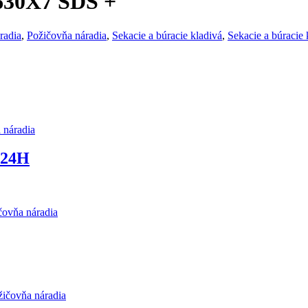
630X7 SDS +
radia
,
Požičovňa náradia
,
Sekacie a búracie kladivá
,
Sekacie a búracie 
náradia
/24H
vňa náradia
čovňa náradia