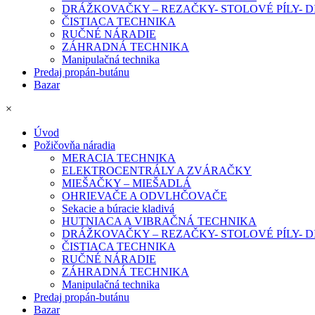
DRÁŽKOVAČKY – REZAČKY- STOLOVÉ PÍLY-
ČISTIACA TECHNIKA
RUČNÉ NÁRADIE
ZÁHRADNÁ TECHNIKA
Manipulačná technika
Predaj propán-butánu
Bazar
×
Úvod
Požičovňa náradia
MERACIA TECHNIKA
ELEKTROCENTRÁLY A ZVÁRAČKY
MIEŠAČKY – MIEŠADLÁ
OHRIEVAČE A ODVLHČOVAČE
Sekacie a búracie kladivá
HUTNIACA A VIBRAČNÁ TECHNIKA
DRÁŽKOVAČKY – REZAČKY- STOLOVÉ PÍLY-
ČISTIACA TECHNIKA
RUČNÉ NÁRADIE
ZÁHRADNÁ TECHNIKA
Manipulačná technika
Predaj propán-butánu
Bazar