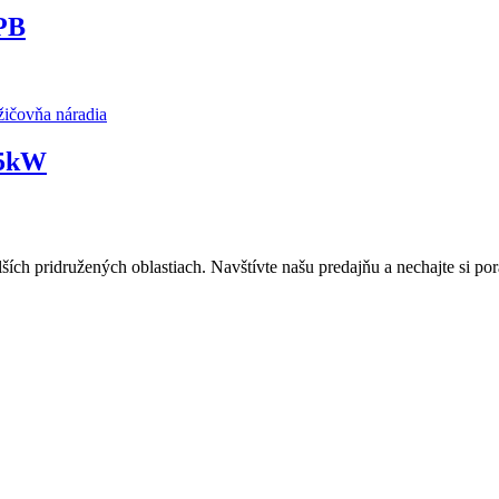
PB
čovňa náradia
 5kW
lších pridružených oblastiach. Navštívte našu predajňu a nechajte si 