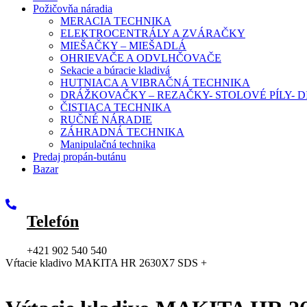
Požičovňa náradia
MERACIA TECHNIKA
ELEKTROCENTRÁLY A ZVÁRAČKY
MIEŠAČKY – MIEŠADLÁ
OHRIEVAČE A ODVLHČOVAČE
Sekacie a búracie kladivá
HUTNIACA A VIBRAČNÁ TECHNIKA
DRÁŽKOVAČKY – REZAČKY- STOLOVÉ PÍLY-
ČISTIACA TECHNIKA
RUČNÉ NÁRADIE
ZÁHRADNÁ TECHNIKA
Manipulačná technika
Predaj propán-butánu
Bazar
Telefón
+421 902 540 540
Vŕtacie kladivo MAKITA HR 2630X7 SDS +