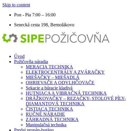
Skip to content
Pon - Pia 7:00 – 16:00
Senecká cesta 198, Bernolákovo
Úvod
Požičovňa náradia
MERACIA TECHNIKA
ELEKTROCENTRÁLY A ZVÁRAČKY
MIEŠAČKY – MIEŠADLÁ
OHRIEVAČE A ODVLHČOVAČE
Sekacie a búracie kladivá
HUTNIACA A VIBRAČNÁ TECHNIKA
DRÁŽKOVAČKY – REZAČKY- STOLOVÉ PÍLY-
DIAMANTOVÁ TECHNIKA
ČISTIACA TECHNIKA
RUČNÉ NÁRADIE
ZÁHRADNÁ TECHNIKA
Manipulačná technika
Predaj propán-butánu