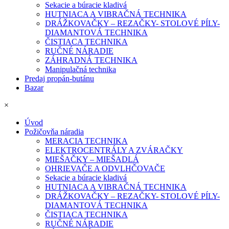
Sekacie a búracie kladivá
HUTNIACA A VIBRAČNÁ TECHNIKA
DRÁŽKOVAČKY – REZAČKY- STOLOVÉ PÍLY-
DIAMANTOVÁ TECHNIKA
ČISTIACA TECHNIKA
RUČNÉ NÁRADIE
ZÁHRADNÁ TECHNIKA
Manipulačná technika
Predaj propán-butánu
Bazar
×
Úvod
Požičovňa náradia
MERACIA TECHNIKA
ELEKTROCENTRÁLY A ZVÁRAČKY
MIEŠAČKY – MIEŠADLÁ
OHRIEVAČE A ODVLHČOVAČE
Sekacie a búracie kladivá
HUTNIACA A VIBRAČNÁ TECHNIKA
DRÁŽKOVAČKY – REZAČKY- STOLOVÉ PÍLY-
DIAMANTOVÁ TECHNIKA
ČISTIACA TECHNIKA
RUČNÉ NÁRADIE