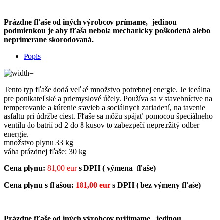
Prázdne fľaše od iných výrobcov prímame, jedinou
podmienkou je aby fľaša nebola mechanicky poškodená alebo
neprimerane skorodovaná.
Popis
Tento typ fľaše dodá veľké množstvo potrebnej energie. Je ideálna
pre ponikateľské a priemyslové účely. Používa sa v stavebníctve na
temperovanie a kúrenie stavieb a sociálnych zariadení, na tavenie
asfaltu pri údržbe ciest. Fľaše sa môžu spájať pomocou špeciálneho
ventilu do batrií od 2 do 8 kusov to zabezpečí nepretržitý odber
energie.
množstvo plynu 33 kg
váha prázdnej fľaše: 30 kg
Cena plynu:
81,00 eur
s DPH ( výmena fľaše)
Cena plynu s fľašou:
181,00 eur
s DPH ( bez výmeny fľaše)
Prázdne fľaše od iných výrobcov prijímame, jedinou