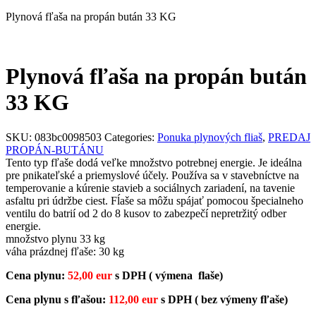
Plynová fľaša na propán bután 33 KG
Plynová fľaša na propán bután
33 KG
SKU:
083bc0098503
Categories:
Ponuka plynových fliaš
,
PREDAJ
PROPÁN-BUTÁNU
Tento typ fľaše dodá veľke množstvo potrebnej energie. Je ideálna
pre pnikateľské a priemyslové účely. Používa sa v stavebníctve na
temperovanie a kúrenie stavieb a sociálnych zariadení, na tavenie
asfaltu pri údržbe ciest. Fĺaše sa môžu spájať pomocou špecialneho
ventilu do batrií od 2 do 8 kusov to zabezpečí nepretržitý odber
energie.
množstvo plynu 33 kg
váha prázdnej fľaše: 30 kg
Cena plynu:
52,00 eur
s DPH ( výmena flaše)
Cena plynu s fľašou:
112,00 eur
s DPH ( bez výmeny fľaše)