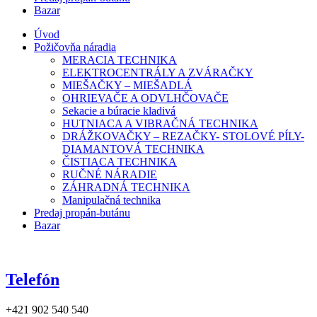
Bazar
Úvod
Požičovňa náradia
MERACIA TECHNIKA
ELEKTROCENTRÁLY A ZVÁRAČKY
MIEŠAČKY – MIEŠADLÁ
OHRIEVAČE A ODVLHČOVAČE
Sekacie a búracie kladivá
HUTNIACA A VIBRAČNÁ TECHNIKA
DRÁŽKOVAČKY – REZAČKY- STOLOVÉ PÍLY-
DIAMANTOVÁ TECHNIKA
ČISTIACA TECHNIKA
RUČNÉ NÁRADIE
ZÁHRADNÁ TECHNIKA
Manipulačná technika
Predaj propán-butánu
Bazar
Telefón
+421 902 540 540