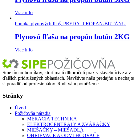
Viac info
Ponuka plynových fliaš, PREDAJ PROPÁN-BUTÁNU
Plynová fľaša na propán bután 2KG
Viac info
Sme tím odborníkov, ktorí majú dlhoročnú prax v stavebníctve a v
ďalších pridružených oblastiach. Navštívte našu predajňu a nechajte
si poradiť od profesionálov. Radi vám pomôžeme.
Stránky
Úvod
Požičovňa náradia
MERACIA TECHNIKA
ELEKTROCENTRÁLY A ZVÁRAČKY
MIEŠAČKY – MIEŠADLÁ
OHRIEVAČE A ODVLHČOVAČE