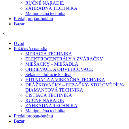
RUČNÉ NÁRADIE
ZÁHRADNÁ TECHNIKA
Manipulačná technika
Predaj propán-butánu
Bazar
×
Úvod
Požičovňa náradia
MERACIA TECHNIKA
ELEKTROCENTRÁLY A ZVÁRAČKY
MIEŠAČKY – MIEŠADLÁ
OHRIEVAČE A ODVLHČOVAČE
Sekacie a búracie kladivá
HUTNIACA A VIBRAČNÁ TECHNIKA
DRÁŽKOVAČKY – REZAČKY- STOLOVÉ PÍLY-
DIAMANTOVÁ TECHNIKA
ČISTIACA TECHNIKA
RUČNÉ NÁRADIE
ZÁHRADNÁ TECHNIKA
Manipulačná technika
Predaj propán-butánu
Bazar