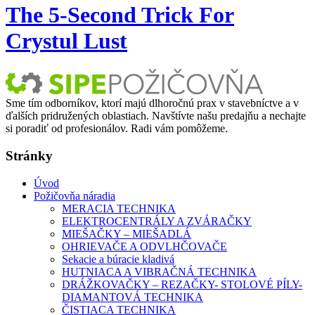
The 5-Second Trick For
Crystul Lust
Sme tím odborníkov, ktorí majú dlhoročnú prax v stavebníctve a v
ďalších pridružených oblastiach. Navštívte našu predajňu a nechajte
si poradiť od profesionálov. Radi vám pomôžeme.
Stránky
Úvod
Požičovňa náradia
MERACIA TECHNIKA
ELEKTROCENTRÁLY A ZVÁRAČKY
MIEŠAČKY – MIEŠADLÁ
OHRIEVAČE A ODVLHČOVAČE
Sekacie a búracie kladivá
HUTNIACA A VIBRAČNÁ TECHNIKA
DRÁŽKOVAČKY – REZAČKY- STOLOVÉ PÍLY-
DIAMANTOVÁ TECHNIKA
ČISTIACA TECHNIKA