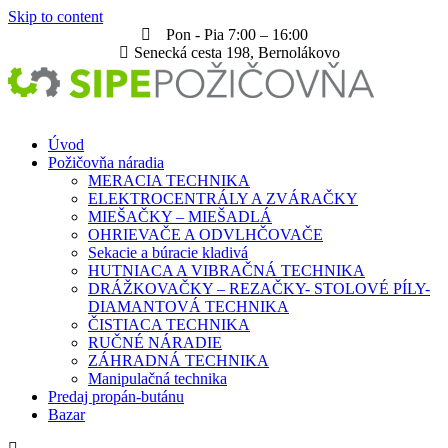
Skip to content
Pon - Pia 7:00 – 16:00
Senecká cesta 198, Bernolákovo
Úvod
Požičovňa náradia
MERACIA TECHNIKA
ELEKTROCENTRÁLY A ZVÁRAČKY
MIEŠAČKY – MIEŠADLÁ
OHRIEVAČE A ODVLHČOVAČE
Sekacie a búracie kladivá
HUTNIACA A VIBRAČNÁ TECHNIKA
DRÁŽKOVAČKY – REZAČKY- STOLOVÉ PÍLY-
DIAMANTOVÁ TECHNIKA
ČISTIACA TECHNIKA
RUČNÉ NÁRADIE
ZÁHRADNÁ TECHNIKA
Manipulačná technika
Predaj propán-butánu
Bazar