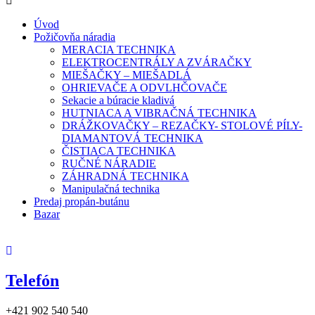
Úvod
Požičovňa náradia
MERACIA TECHNIKA
ELEKTROCENTRÁLY A ZVÁRAČKY
MIEŠAČKY – MIEŠADLÁ
OHRIEVAČE A ODVLHČOVAČE
Sekacie a búracie kladivá
HUTNIACA A VIBRAČNÁ TECHNIKA
DRÁŽKOVAČKY – REZAČKY- STOLOVÉ PÍLY-
DIAMANTOVÁ TECHNIKA
ČISTIACA TECHNIKA
RUČNÉ NÁRADIE
ZÁHRADNÁ TECHNIKA
Manipulačná technika
Predaj propán-butánu
Bazar
Telefón
+421 902 540 540